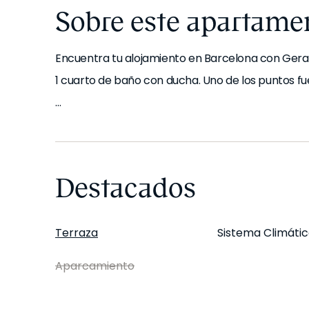
Sobre este apartame
Encuentra tu alojamiento en Barcelona con Gerani
1 cuarto de baño con ducha. Uno de los puntos fu
Nada más entrar, te encontrarás con un espacio
sientas como en casa desde el primer día. Este
en la habitación 1. Además, dispone de ascensor
Destacados
para mascotas. La decoración está inspirada en
Terraza
Sistema Climátic
La cocina está totalmente equipada con todos lo
necesitas, y se proporciona toda la ropa de cam
Aparcamiento
Certificado energético: No. 3NMRLJ0GN.