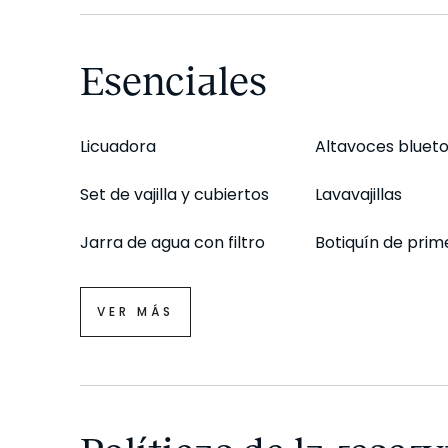
Este inmueble queda fuera del ámbito de aplicaci
Esenciales
precios de alquiler (SERPAVI), por lo que no proce
Licuadora
Altavoces bluet
*Estancia mínima de 31 noches, correspondiente a
Set de vajilla y cubiertos
Lavavajillas
UKIO SPAIN, S.L. tiene la condición legal de Gran 
Jarra de agua con filtro
Botiquín de prime
VER MÁS