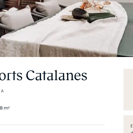
orts Catalanes
NA
8
m²
E