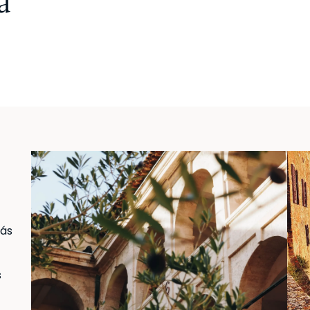
a
más
s