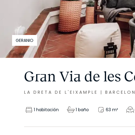
GERANIO
Gran Via de les C
LA DRETA DE L'EIXAMPLE
|
BARCELO
1 habitación
1 baño
63
m²