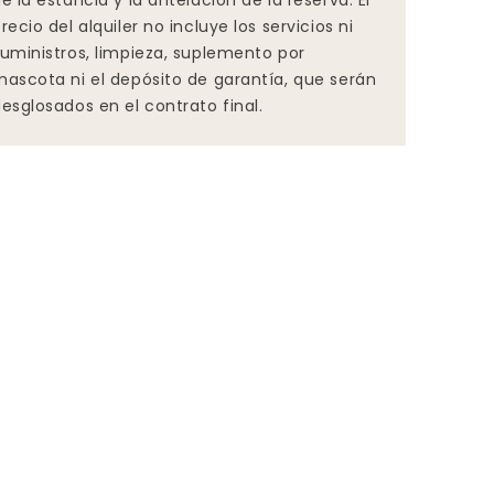
e la estancia y la antelación de la reserva. El
recio del alquiler no incluye los servicios ni
uministros, limpieza, suplemento por
ascota ni el depósito de garantía, que serán
esglosados en el contrato final.