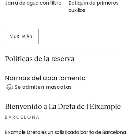
Certificado energético: No. PJR8HPBQD.
Jarra de agua con filtro
Botiquín de primeros
auxilios
Este inmueble queda fuera del ámbito de aplicación del
sistema estatal de referencia de precios de alquiler
VER MÁS
(SERPAVI), por lo que no procede indicar un índice de
referencia.
Políticas de la reserva
*Estancia mínima de 31 noches, correspondiente a un
Normas del apartamento
período superior a 32 días.
Se admiten mascotas
UKIO SPAIN, S.L. tiene la condición legal de Gran
Bienvenido a La Dreta de l'Eixample
Tenedor en Cataluña.
BARCELONA
Eixample Dreta es un sofisticado barrio de Barcelona