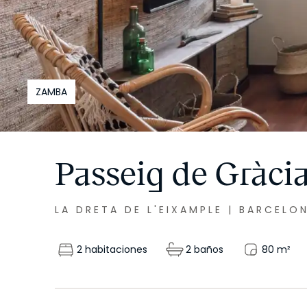
ZAMBA
Passeig de Gràci
LA DRETA DE L'EIXAMPLE
|
BARCELO
2 habitaciones
2 baños
80
m²