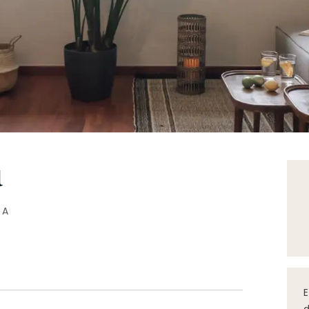
a
NA
E