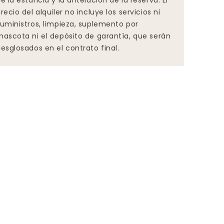
e la estancia y la antelación de la reserva. El
recio del alquiler no incluye los servicios ni
uministros, limpieza, suplemento por
ascota ni el depósito de garantía, que serán
esglosados en el contrato final.