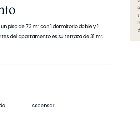
d
nto
p
s
m
un piso de 73 m² con 1 dormitorio doble y 1
d
tes del apartamento es su terraza de 31 m².
 luminoso y acogedor, diseñado para que te
 apartamento cuenta con aire acondicionado
ne de ascensor, acceso para movilidad
 está inspirada en un ambiente
da
Ascensor
s utensilios y electrodomésticos que
a y de baño.