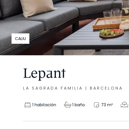
CALIU
Lepant
LA SAGRADA FAMILIA
|
BARCELONA
1 habitación
1 baño
73
m²