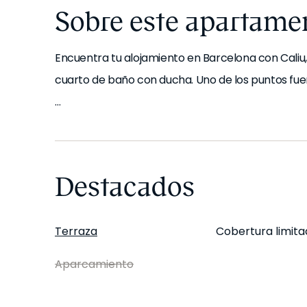
Sobre este apartame
Encuentra tu alojamiento en Barcelona con Caliu, 
cuarto de baño con ducha. Uno de los puntos fuer
Nada más entrar, te encontrarás con un espacio
sientas como en casa desde el primer día. Este
por conductos en la habitación 1. Además, dispo
Destacados
reducida y acceso para mascotas. La decoración
Metamorfosis Calma.
Terraza
Cobertura limita
La cocina está totalmente equipada con todos lo
Aparcamiento
necesitas, y se proporciona toda la ropa de cam