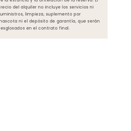
e la estancia y la antelación de la reserva. El
recio del alquiler no incluye los servicios ni
uministros, limpieza, suplemento por
ascota ni el depósito de garantía, que serán
esglosados en el contrato final.