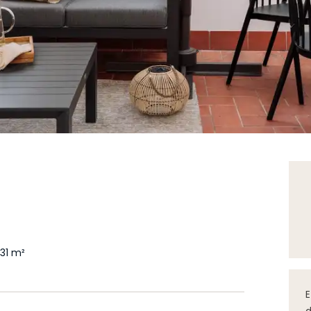
31
m²
E