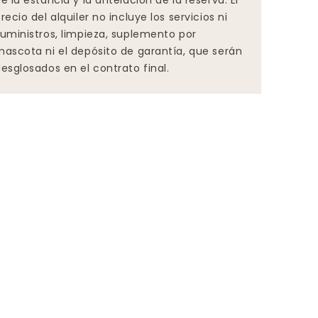
e la estancia y la antelación de la reserva. El
recio del alquiler no incluye los servicios ni
uministros, limpieza, suplemento por
ascota ni el depósito de garantía, que serán
esglosados en el contrato final.