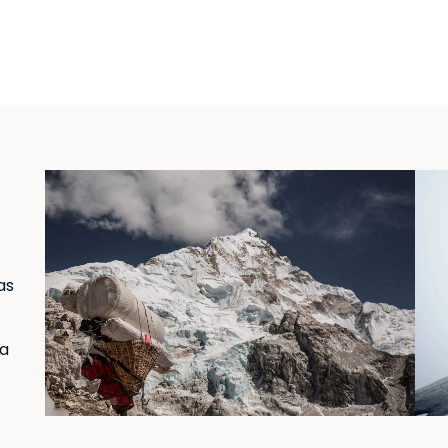
as
ra