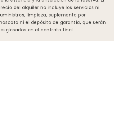
e la estancia y la antelación de la reserva. El
recio del alquiler no incluye los servicios ni
uministros, limpieza, suplemento por
ascota ni el depósito de garantía, que serán
esglosados en el contrato final.