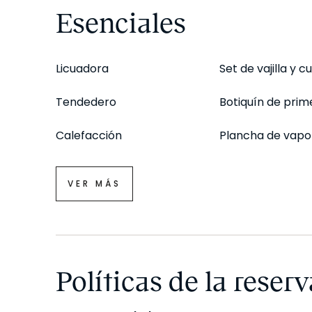
Esenciales
Este inmueble queda fuera del ámbito de aplicaci
precios de alquiler (SERPAVI), por lo que no proce
Licuadora
Set de vajilla y c
Tendedero
Botiquín de prime
*Estancia mínima de 31 noches, correspondiente a
Calefacción
Plancha de vapo
UKIO SPAIN, S.L. tiene la condición legal de Gran 
VER MÁS
Políticas de la reserv