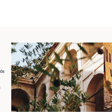
más
s