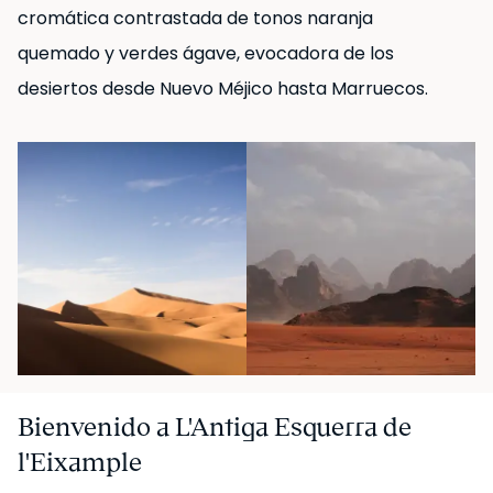
cromática contrastada de tonos naranja
quemado y verdes ágave, evocadora de los
*Estancia mínima de 31 noches, correspondiente a un
desiertos desde Nuevo Méjico hasta Marruecos.
período superior a 32 días.
UKIO SPAIN, S.L. tiene la condición legal de Gran
Tenedor en Cataluña.
Bienvenido a L'Antiga Esquerra de
l'Eixample