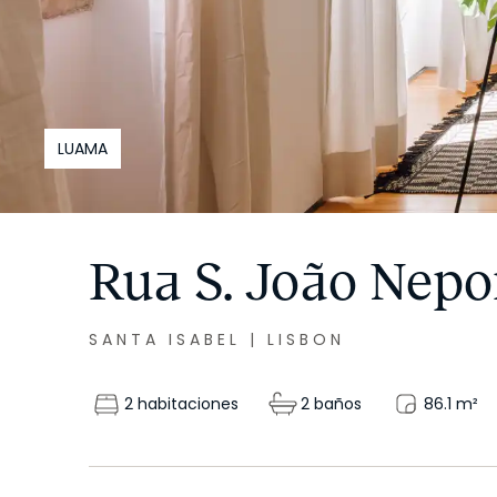
LUAMA
Rua S. João Nep
SANTA ISABEL
|
LISBON
2 habitaciones
2 baños
86.1
m²