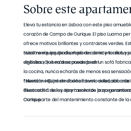
Sobre este apartame
Eleva tu estancia en Lisboa con este piso amuebla
corazón de Campo de Ourique. El piso Luama perte
ofrece motivos brillantes y contrastes verdes. 
totalmente equipada, ropa de cama y toallas, y
Nuestro equipo de diseñadores de interiores ha p
digitales. ¡Qué más se puede pedir!
en Lisboa. Ya sea descansando en un sofá fabri
la cocina, nunca echarás de menos esa sensación
televisión HD, internet de alta velocidad, sábanas 
*Nuestro equipo de diseño interno selecciona de
Bluetooth Crosley. Hay mucho de lo que enamo
decoración de los apartamentos para garantizar 
Ourique.
Como parte del mantenimiento constante de la ca
escena fotográfica, puede haber pequeñas diferen
fotos y el que encontrará en el apartamento. Co
cualquier pregunta o duda.