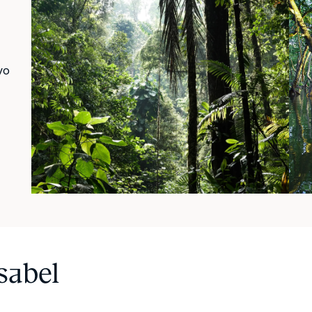
vo
sabel