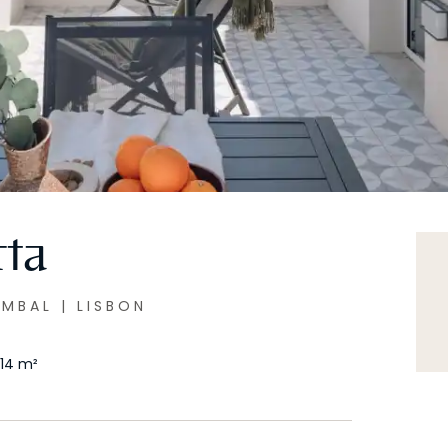
rta
OMBAL
|
LISBON
14
m²