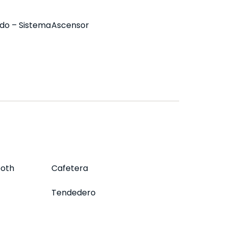
do – Sistema
Ascensor
ooth
Cafetera
Tendedero