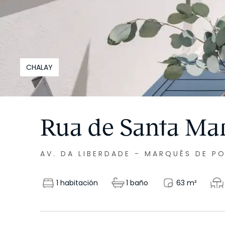
CHALAY
Rua de Santa Ma
AV. DA LIBERDADE - MARQUÊS DE P
1 habitación
1 baño
63
m²