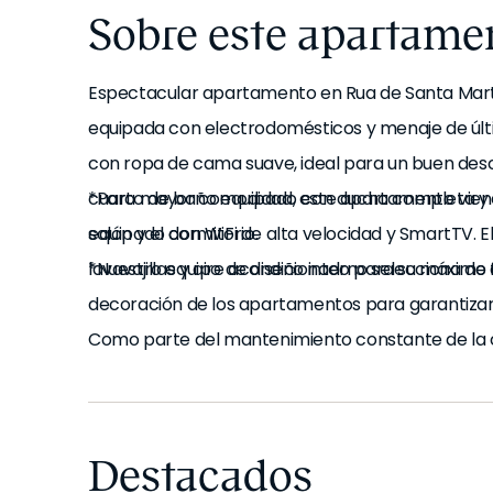
Sobre este apartame
Espectacular apartamento en Rua de Santa Marta,
equipada con electrodomésticos y menaje de úl
con ropa de cama suave, ideal para un buen des
cuarto de baño equipado con ducha completa y 
*Para mayor comodidad, este apartamento viene
equipado con WiFi de alta velocidad y SmartTV. 
salón y el dormitorio.
lavavajillas y aire acondicionado para su máximo 
*Nuestro equipo de diseño interno selecciona de
decoración de los apartamentos para garantizar 
Como parte del mantenimiento constante de la ca
escena fotográfica, puede haber pequeñas diferen
fotos y el que encontrará en el apartamento. Co
cualquier pregunta o duda.
Destacados