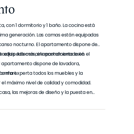
nto
 con 1 dormitorio y 1 baño. La cocina está
tima generación. Las camas están equipadas
canso nocturno. El apartamento dispone de 1
toallas. Además, el apartamento está
 equipado con aire acondicionado en el
El apartamento dispone de lavadora,
confort.
 forma experta todos los muebles y la
el máximo nivel de calidad y comodidad.
sa, las mejoras de diseño y la puesta en
cias entre el mobiliario que se ve en las
nsulte con un agente de ventas para