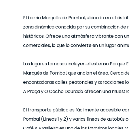
El barrio Marquês de Pombal, ubicado en el distri
zona dinámica conocida por su combinación de r
históricos. Ofrece una atmósfera vibrante con un 
comerciales, lo que lo convierte en un lugar ani
Los lugares famosos incluyen el extenso Parque 
Marquês de Pombal, que anclan el área. Cerca de 
encantadoras calles peatonales y atracciones l
A Praça y O Cacho Dourado ofrecen una muestra d
El transporte público es fácilmente accesible c
Pombal (Líneas 1 y 2) y varias líneas de autobús 
Café A Brasileira es uno de los favoritos locales, 