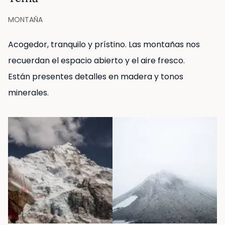
cama de matrimonio, amplio espacio de
almacenamiento en el armario y cuarto de baño "en
MONTAÑA
suite" con ducha completa. Presume de una
Acogedor, tranquilo y prístino. Las montañas nos
decoración en la misma línea, con paneles y
recuerdan el espacio abierto y el aire fresco.
elementos en madera.
Están presentes detalles en madera y tonos
minerales.
Los dormitorios y cuartos de baño están provistos de
ropa de cama y de baño respectivamente.