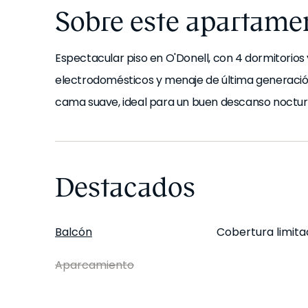
Sobre este apartame
Espectacular piso en O'Donell, con 4 dormitorios
electrodomésticos y menaje de última generació
cama suave, ideal para un buen descanso noctur
baño equipados con ducha completa y toallas. E
Además, el apartamento está equipado con WiFi d
apartamento dispone de lavadora, lavavajillas y
Destacados
*Este apartamento viene equipado con un sistema
Balcón
Cobertura limita
*Ten en cuenta que las instalaciones del edificio, 
Aparcamiento
pueden tener un horario específico y es posible 