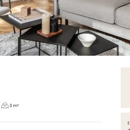
3
m²
E