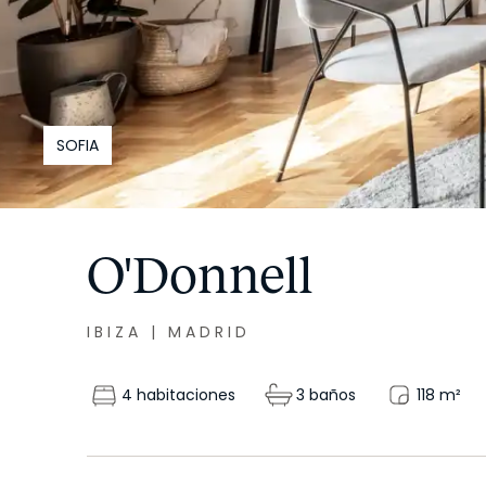
SOFIA
O'Donnell
IBIZA
|
MADRID
4 habitaciones
3 baños
118
m²