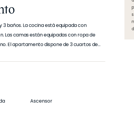
d
nto
p
s
m
 y 3 baños. La cocina está equipada con
d
n. Las camas están equipadas con ropa de
no. El apartamento dispone de 3 cuartos de
l apartamento tiene un balcón de 3 m2.
e alta velocidad y SmartTV. El
 aire acondicionado para su máximo confort.
 de aire aspirado para un confort absoluto.
da
Ascensor
como la piscina, la terraza y/o el gimnasio,
que no estén disponibles durante todo el año.