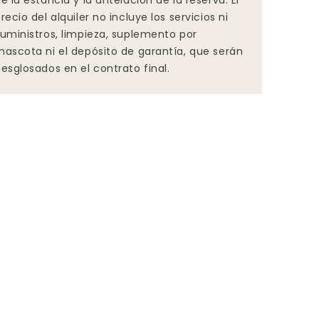
e la estancia y la antelación de la reserva. El
recio del alquiler no incluye los servicios ni
uministros, limpieza, suplemento por
ascota ni el depósito de garantía, que serán
esglosados en el contrato final.